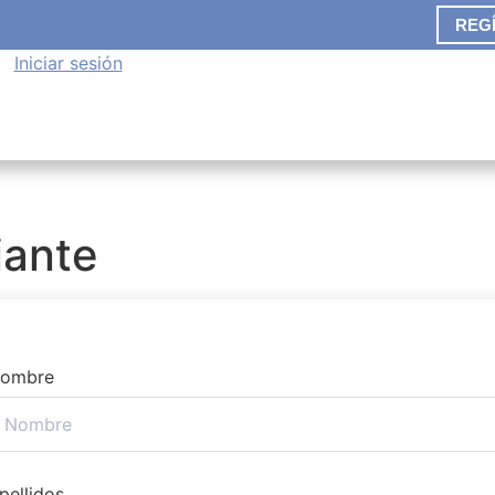
REG
Iniciar sesión
iante
ombre
pellidos