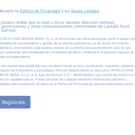
Acepto la
Política de Privacidad
y las
Bases Legales
Quiero recibir (por e-mail u otros canales directos) noticias,
promociones y otras comunicaciones comerciales de Lactalis Food
Service
CTALIS FOOD SERVICE IBERIA, S.L.U. le informa que sus datos personales serán tratados co
 finalidad de mantenimiento y gestión de la relación profesional y la de remitir información
blicitaria, promocional o que pudiera resultar de su interés exclusivamente en caso de que
ya consentido tales finalidades de tratamiento de datos, mediante la aceptación expresa de 
silla correspondiente.
 informamos que puede ejercitar sus derechos de acceso, rectificación, supresión, oposición
mitación del tratamiento y portabilidad. Para ello deberá remitir su solicitud a LACTALIS FOOD
RVICE IBERIA, S.L.U., a C/ Juan de Mariana 17 B – 28045 Madrid o por correo electrónico en 
rección lopd@lactalis.es. Puede consultar en cualquier momento información adicional y
tallada sobre protección de datos en la Política de Privacidad de www.lactalisfoodservice.es.
Regístrate