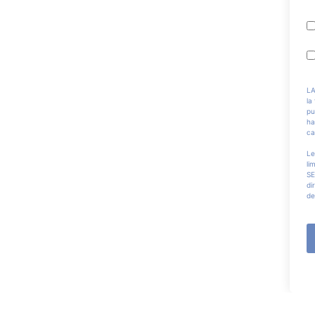
LA
la
pu
ha
ca
Le
li
SE
di
de