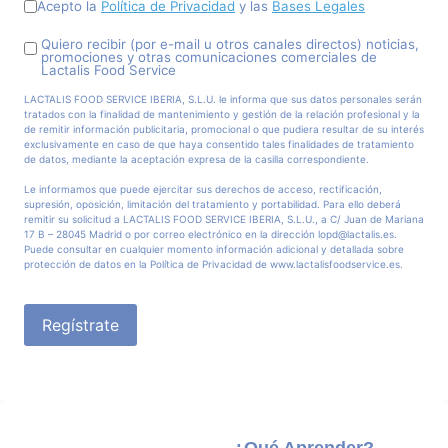
Acepto la
Política de Privacidad
y las
Bases Legales
Quiero recibir (por e-mail u otros canales directos) noticias,
promociones y otras comunicaciones comerciales de
Lactalis Food Service
LACTALIS FOOD SERVICE IBERIA, S.L.U. le informa que sus datos personales serán
tratados con la finalidad de mantenimiento y gestión de la relación profesional y la
de remitir información publicitaria, promocional o que pudiera resultar de su interés
exclusivamente en caso de que haya consentido tales finalidades de tratamiento
de datos, mediante la aceptación expresa de la casilla correspondiente.
Le informamos que puede ejercitar sus derechos de acceso, rectificación,
supresión, oposición, limitación del tratamiento y portabilidad. Para ello deberá
remitir su solicitud a LACTALIS FOOD SERVICE IBERIA, S.L.U., a C/ Juan de Mariana
17 B – 28045 Madrid o por correo electrónico en la dirección lopd@lactalis.es.
Puede consultar en cualquier momento información adicional y detallada sobre
protección de datos en la Política de Privacidad de www.lactalisfoodservice.es.
Regístrate