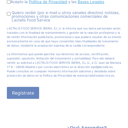
Acepto la
Política de Privacidad
y las
Bases Legales
Quiero recibir (por e-mail u otros canales directos) noticias,
promociones y otras comunicaciones comerciales de
Lactalis Food Service
LACTALIS FOOD SERVICE IBERIA, S.L.U. le informa que sus datos personales serán
tratados con la finalidad de mantenimiento y gestión de la relación profesional y la
de remitir información publicitaria, promocional o que pudiera resultar de su interés
exclusivamente en caso de que haya consentido tales finalidades de tratamiento
de datos, mediante la aceptación expresa de la casilla correspondiente.
Le informamos que puede ejercitar sus derechos de acceso, rectificación,
supresión, oposición, limitación del tratamiento y portabilidad. Para ello deberá
remitir su solicitud a LACTALIS FOOD SERVICE IBERIA, S.L.U., a C/ Juan de Mariana
17 B – 28045 Madrid o por correo electrónico en la dirección lopd@lactalis.es.
Puede consultar en cualquier momento información adicional y detallada sobre
protección de datos en la Política de Privacidad de www.lactalisfoodservice.es.
Regístrate