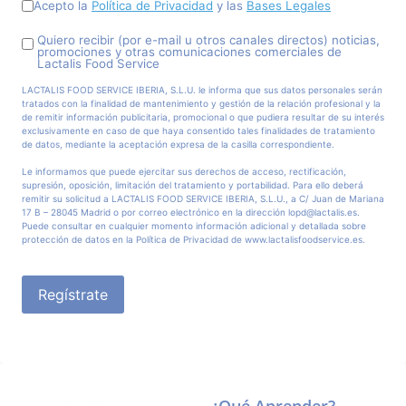
Acepto la
Política de Privacidad
y las
Bases Legales
Quiero recibir (por e-mail u otros canales directos) noticias,
promociones y otras comunicaciones comerciales de
Lactalis Food Service
LACTALIS FOOD SERVICE IBERIA, S.L.U. le informa que sus datos personales serán
tratados con la finalidad de mantenimiento y gestión de la relación profesional y la
de remitir información publicitaria, promocional o que pudiera resultar de su interés
exclusivamente en caso de que haya consentido tales finalidades de tratamiento
de datos, mediante la aceptación expresa de la casilla correspondiente.
Le informamos que puede ejercitar sus derechos de acceso, rectificación,
supresión, oposición, limitación del tratamiento y portabilidad. Para ello deberá
remitir su solicitud a LACTALIS FOOD SERVICE IBERIA, S.L.U., a C/ Juan de Mariana
17 B – 28045 Madrid o por correo electrónico en la dirección lopd@lactalis.es.
Puede consultar en cualquier momento información adicional y detallada sobre
protección de datos en la Política de Privacidad de www.lactalisfoodservice.es.
Regístrate